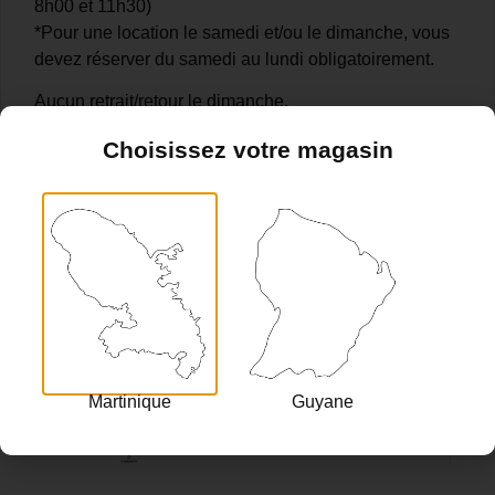
8h00 et 11h30)
*Pour une location le samedi et/ou le dimanche, vous
devez réserver du samedi au lundi obligatoirement.
Aucun retrait/retour le dimanche.
Choisissez votre magasin
Ces produits pourraient vous
intéresser
[DESTOCKAGE 2026] Lounge Box – Sofa
188.00
€
85.00
€
HT
Martinique
Guyane