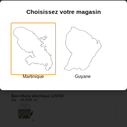
Chaise Nova
De :
4.20
€
HT
Choisissez votre magasin
Elément de Structure ASD Angle 4 départs – 0,25 x 0,25 x
0,25m
De :
19.60
€
HT
Martinique
Guyane
Bain-Marie électrique 1200W
De :
34.80
€
HT